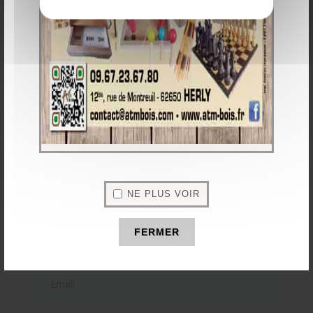
Règle du jeu :
A chaque fois que vous marquez un but, vous marquez 1 point.
Le gagnant est le premier à atteindre 5 points, mais il faut 2
points d’écart pour gagner.
Nous contacter
N'hésitez pas à nous contacter pour toute demande de
NE PLUS VOIR
renseignements
FERMER