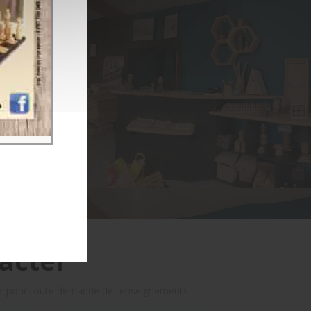
acter
er pour toute demande de renseignements