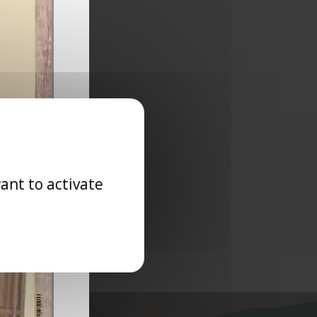
X
ant to activate